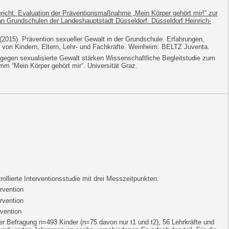
ericht. Evaluation der Präventionsmaßnahme „Mein Körper gehört mir!“ zur
n Grundschulen der Landeshauptstadt Düsseldorf. Düsseldorf:Heinrich-
(2015). Prävention sexueller Gewalt in der Grundschule. Erfahrungen,
von Kindern, Eltern, Lehr- und Fachkräfte. Weinheim: BELTZ Juventa.
 gegen sexualisierte Gewalt stärken Wissenschaftliche Begleitstudie zum
m “Mein Körper gehört mir“. Universität Graz.
ollierte Interventionsstudie mit drei Messzeitpunkten:
rvention
rvention
vention
er Befragung n=493 Kinder (n=75 davon nur t1 und t2), 56 Lehrkräfte und