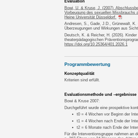
Evaluation
Bowi, U. & Kruse, J. (2007). Abschlussb
Vorbeugung des sexuellen Missbrauchs a
Heine Universität Düsseldorf.
Andresen, S., Gade, J.D., Grünewalt, K. 
Überzeugungen und Wirkungen aus Sicht 
Deutsch, K. & Reicher, H. (2026). Kinder
theaterpädagogischen Präventionsprogram
https://doi.org/10.25364/401.2026.1
Programmbewertung
Konzeptqualität
Kriterien sind erfüllt.
Evaluationsmethode und –ergebnisse
Bowi & Kruse 2007:
Durchgeführt wurde eine prospektive kontr
t0 = 4 Wochen vor Beginn der Inte
t1 = 4 Wochen nach Ende der Inte
t2 = 6 Monate nach Ende der Inter
Für die Interventionsgruppe nahmen an d