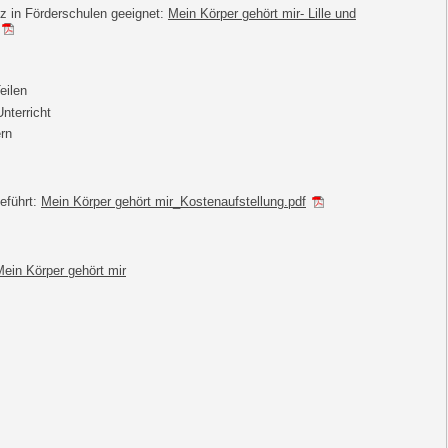
tz in Förderschulen geeignet:
Mein Körper gehört mir- Lille und
eilen
nterricht
ern
eführt:
Mein Körper gehört mir_Kostenaufstellung.pdf
Mein Körper gehört mir