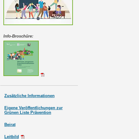
Info-Broschüre:
Zusätzliche Informationen
Eigene Veröffentlichungen zur
Grünen Liste Prävention
Beirat
Leitbild