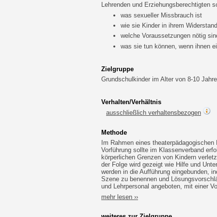
Lehrenden und Erziehungsberechtigten sol
was sexueller Missbrauch ist
wie sie Kinder in ihrem Widersta
welche Voraussetzungen nötig sin
was sie tun können, wenn ihnen ei
Zielgruppe
Grundschulkinder im Alter von 8-10 Jahr
Verhalten/Verhältnis
ausschließlich verhaltensbezogen
Methode
Im Rahmen eines theaterpädagogischen P
Vorführung sollte im Klassenverband erfo
körperlichen Grenzen von Kindern verletz
der Folge wird gezeigt wie Hilfe und Un
werden in die Aufführung eingebunden, in
Szene zu benennen und Lösungsvorschläg
und Lehrpersonal angeboten, mit einer Vor
mehr lesen ››
weiteres zur Zielgruppe