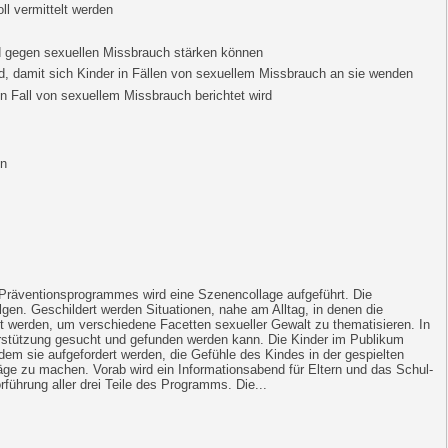
l vermittelt werden
nd gegen sexuellen Missbrauch stärken können
d, damit sich Kinder in Fällen von sexuellem Missbrauch an sie wenden
n Fall von sexuellem Missbrauch berichtet wird
en
räventionsprogrammes wird eine Szenencollage aufgeführt. Die
lgen. Geschildert werden Situationen, nahe am Alltag, in denen die
t werden, um verschiedene Facetten sexueller Gewalt zu thematisieren. In
terstützung gesucht und gefunden werden kann. Die Kinder im Publikum
dem sie aufgefordert werden, die Gefühle des Kindes in der gespielten
e zu machen. Vorab wird ein Informationsabend für Eltern und das Schul-
führung aller drei Teile des Programms. Die...