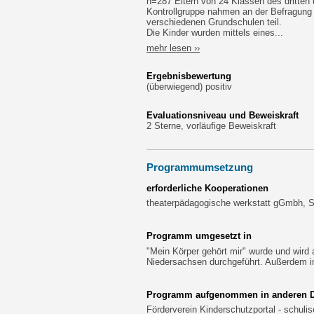
n=287 Eltern von 24 Klassen des dritten 
Kontrollgruppe nahmen an der Befragung 
verschiedenen Grundschulen teil.
Die Kinder wurden mittels eines...
mehr lesen ››
Ergebnisbewertung
(überwiegend) positiv
Evaluationsniveau und Beweiskraft
2 Sterne, vorläufige Beweiskraft
Programmumsetzung
erforderliche Kooperationen
theaterpädagogische werkstatt gGmbh, S
Programm umgesetzt in
"Mein Körper gehört mir" wurde und wir
Niedersachsen durchgeführt. Außerdem i
Programm aufgenommen in anderen Dat
Förderverein Kinderschutzportal - schuli