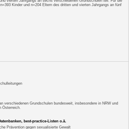
und vierten Jahrgangs an sechs verschiedenen Grundschulen teil. Für die
n=393 Kinder und n=204 Eltern des dritten und vierten Jahrgangs an fünf
chulleitungen
d an verschiedenen Grundschulen bundesweit, insbesondere in NRW und
n Österreich.
enbanken, best-practice-Listen o.ä.
sche Prävention gegen sexualisierte Gewalt