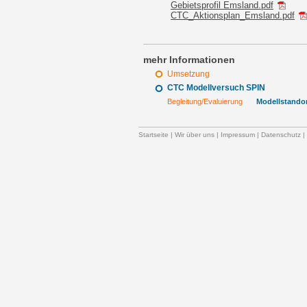
Gebietsprofil Emsland.pdf
CTC_Aktionsplan_Emsland.pdf
mehr Informationen
Umsetzung
CTC Modellversuch SPIN
Begleitung/Evaluierung
Modellstando
Startseite
|
Wir über uns
|
Impressum
|
Datenschutz
|