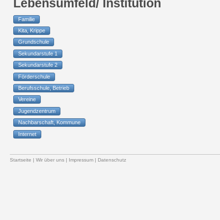
Lebensumfeld/ Institution
Familie
Kita, Krippe
Grundschule
Sekundarstufe 1
Sekundarstufe 2
Förderschule
Berufsschule, Betrieb
Vereine
Jugendzentrum
Nachbarschaft, Kommune
Internet
Startseite
|
Wir über uns
|
Impressum
|
Datenschutz