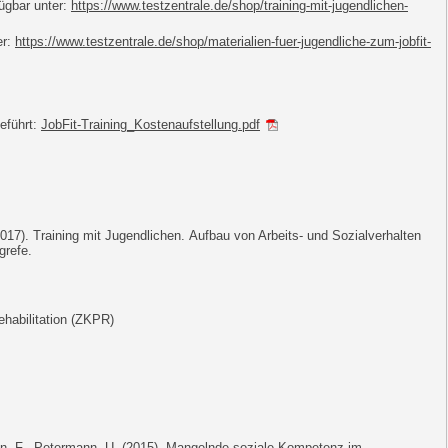
ügbar unter:
https://www.testzentrale.de/shop/training-mit-jugendlichen-
er:
https://www.testzentrale.de/shop/materialien-fuer-jugendliche-zum-jobfit-
eführt:
JobFit-Training_Kostenaufstellung.pdf
17). Training mit Jugendlichen. Aufbau von Arbeits- und Sozialverhalten
grefe.
ehabilitation (ZKPR)
nn, F., Petermann, U. (2015). Mangelnde soziale Kompetenz im