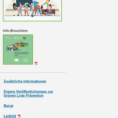
Info-Broschüre:
Zusätzliche Informationen
Eigene Veröffentlichungen zur
Grünen Liste Prävention
Beirat
Leitbild