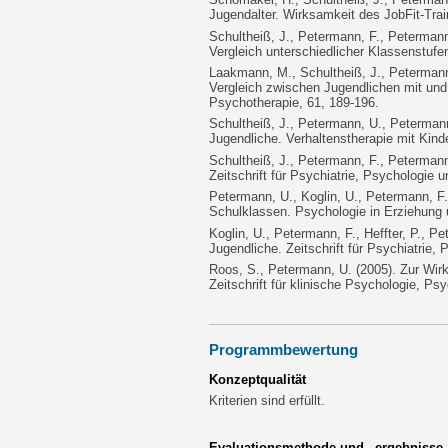
Jugendalter. Wirksamkeit des JobFit-Trai
Schultheiß, J., Petermann, F., Peterman
Vergleich unterschiedlicher Klassenstufe
Laakmann, M., Schultheiß, J., Petermann,
Vergleich zwischen Jugendlichen mit und 
Psychotherapie, 61, 189-196.
Schultheiß, J., Petermann, U., Petermann,
Jugendliche. Verhaltenstherapie mit Kind
Schultheiß, J., Petermann, F., Petermann
Zeitschrift für Psychiatrie, Psychologie 
Petermann, U., Koglin, U., Petermann, F.
Schulklassen. Psychologie in Erziehung u
Koglin, U., Petermann, F., Heffter, P., Pe
Jugendliche. Zeitschrift für Psychiatrie,
Roos, S., Petermann, U. (2005). Zur Wir
Zeitschrift für klinische Psychologie, Ps
Programmbewertung
Konzeptqualität
Kriterien sind erfüllt.
Evaluationsmethode und –ergebnisse