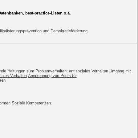
enbanken, best-practice-Listen o.ä.
ikalisierungsprävention und Demokratieförderung
de Haltungen zum Problemverhalten: antisoziales Verhalten
Umgang mit
iales Verhalten
Anerkennung von Peers für
ren
Normen
Soziale Kompetenzen