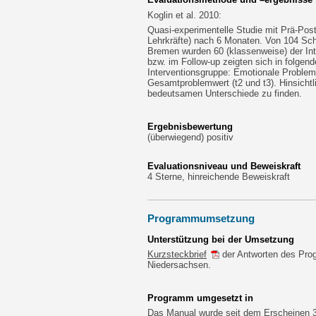
Koglin et al. 2010:
Quasi-experimentelle Studie mit Prä-Post
Lehrkräfte) nach 6 Monaten. Von 104 Sc
Bremen wurden 60 (klassenweise) der Int
bzw. im Follow-up zeigten sich in folg
Interventionsgruppe: Emotionale Probleme
Gesamtproblemwert (t2 und t3). Hinsichtl
bedeutsamen Unterschiede zu finden.
Ergebnisbewertung
(überwiegend) positiv
Evaluationsniveau und Beweiskraft
4 Sterne, hinreichende Beweiskraft
Programmumsetzung
Unterstützung bei der Umsetzung
Kurzsteckbrief
der Antworten des Pro
Niedersachsen.
Programm umgesetzt in
Das Manual wurde seit dem Erscheinen 3