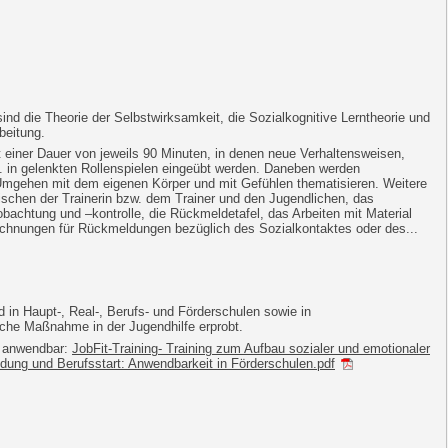
ind die Theorie der Selbstwirksamkeit, die Sozialkognitive Lerntheorie und
beitung.
einer Dauer von jeweils 90 Minuten, in denen neue Verhaltensweisen,
. in gelenkten Rollenspielen eingeübt werden. Daneben werden
Umgehen mit dem eigenen Körper und mit Gefühlen thematisieren. Weitere
ischen der Trainerin bzw. dem Trainer und den Jugendlichen, das
achtung und –kontrolle, die Rückmeldetafel, das Arbeiten mit Material
eichnungen für Rückmeldungen bezüglich des Sozialkontaktes oder des...
d in Haupt-, Real-, Berufs- und Förderschulen sowie in
che Maßnahme in der Jugendhilfe erprobt.
n anwendbar:
JobFit-Training- Training zum Aufbau sozialer und emotionaler
dung und Berufsstart: Anwendbarkeit in Förderschulen.pdf