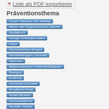
Liste als PDF exportieren
Präventionsthema
Gewalt / Delinquenz (inkl. Mobbing)
Alkohol- oder Drogenmissbrauch, Rauchen
Schulabbruch
Teenager-Schwangerschaften
Ängste
Diskriminierendes Verhalten
Internetabhängigkeit, Glückspiel
Depression
Alltagskompetenzen, Problemlösefähigkeiten
Bewegung
Ernährung
Psychische Gesundheit
Sexualisierte Gewalt
Soziale Interaktion
Stressmanagement
Vorurteile / Toleranz